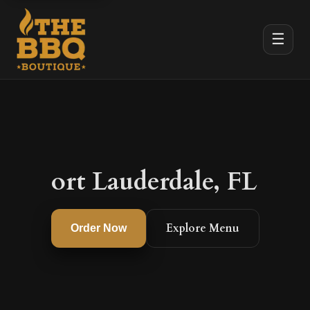
☰
ort Lauderdale, FL
Explore Menu
Order Now